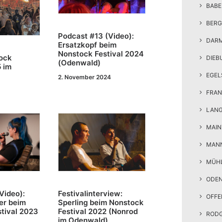
BAB
BERG
Podcast #13 (Video):
DAR
Ersatzkopf beim
Nonstock Festival 2024
ock
DIEB
(Odenwald)
5 im
EGEL
2. November 2024
FRAN
LAN
MAIN
MAN
MÜH
ODE
Video):
Festivalinterview:
OFF
er beim
Sperling beim Nonstock
tival 2023
Festival 2022 (Nonrod
ROD
im Odenwald)