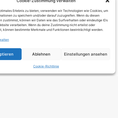
Cookie-Zustimmung verwalten
THCORE
optimales Erlebnis zu bieten, verwenden wir Technologien wie Cookies, um
T
mationen zu speichern und/oder darauf zuzugreifen. Wenn du diesen
n zustimmst, können wir Daten wie das Surfverhalten oder eindeutige IDs
TRO
ebsite verarbeiten. Wenn du deine Zustimmung nicht erteilst oder
t, können bestimmte Merkmale und Funktionen beeinträchtigt werden.
walten
 HARDCORE
NGE
ptieren
Ablehnen
Einstellungen ansehen
 ROCK
Cookie-Richtlinie
DCORE
Y METAL
E POP
E ROCK
UTROCK
DIC