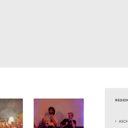
REGIO
ASC