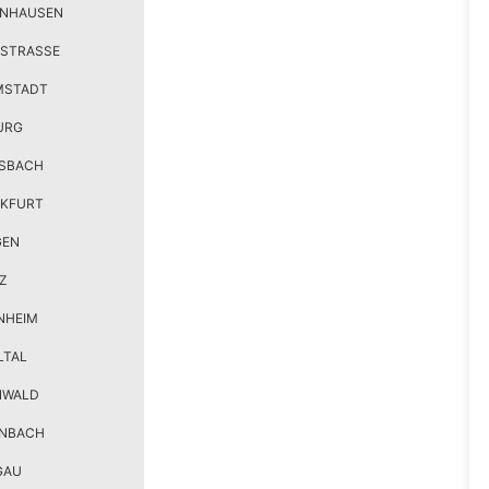
ENHAUSEN
STRASSE
MSTADT
URG
SBACH
KFURT
GEN
Z
NHEIM
LTAL
NWALD
ENBACH
GAU