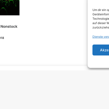
DEA
Um dir ein 
DJEN
Geräteinfor
Technologie
ELEC
auf dieser W
: Nonstock
zurückziehs
EMO
8
Dienste ver
018
EMO
GRU
Akze
HARD
HAR
HEAV
INDI
INDI
KRA
MELO