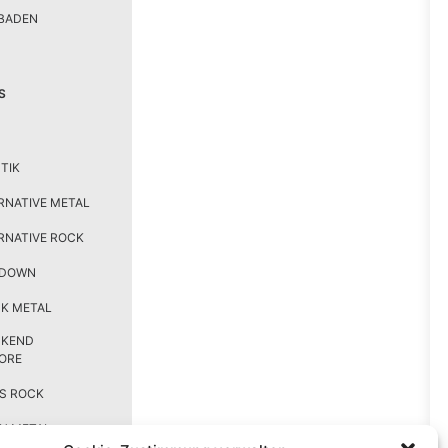
BADEN
S
TIK
RNATIVE METAL
RNATIVE ROCK
TDOWN
K METAL
CKEND
ORE
S ROCK
H METAL