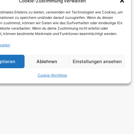
Cookie-Zustimmung verwalten
THCORE
optimales Erlebnis zu bieten, verwenden wir Technologien wie Cookies, um
T
mationen zu speichern und/oder darauf zuzugreifen. Wenn du diesen
n zustimmst, können wir Daten wie das Surfverhalten oder eindeutige IDs
TRO
ebsite verarbeiten. Wenn du deine Zustimmung nicht erteilst oder
t, können bestimmte Merkmale und Funktionen beeinträchtigt werden.
walten
 HARDCORE
NGE
ptieren
Ablehnen
Einstellungen ansehen
 ROCK
Cookie-Richtlinie
DCORE
Y METAL
E POP
E ROCK
UTROCK
DIC