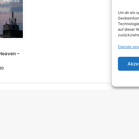
DEA
Um dir ein 
DJEN
Geräteinfor
Technologie
ELEC
auf dieser W
zurückziehs
EMO
Dienste ver
EMO
Heaven –
GRU
Akze
20
HARD
HAR
HEAV
INDI
INDI
KRA
MELO