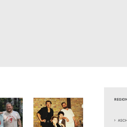
REGIO
ASC