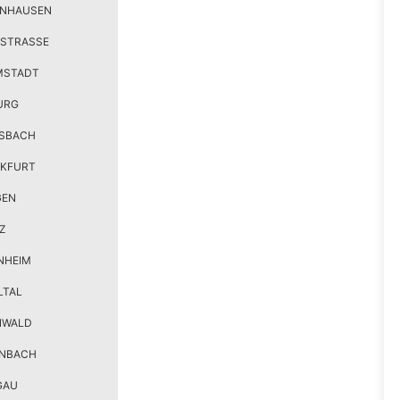
ENHAUSEN
STRASSE
MSTADT
URG
SBACH
KFURT
GEN
Z
NHEIM
LTAL
NWALD
ENBACH
GAU