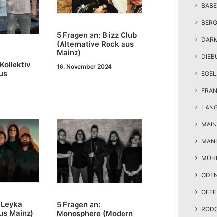
BAB
BERG
5 Fragen an: Blizz Club
DAR
(Alternative Rock aus
Mainz)
DIEB
Kollektiv
16. November 2024
aus
EGEL
FRAN
LAN
MAIN
MAN
MÜH
ODE
OFF
 Leyka
5 Fragen an:
ROD
us Mainz)
Monosphere (Modern