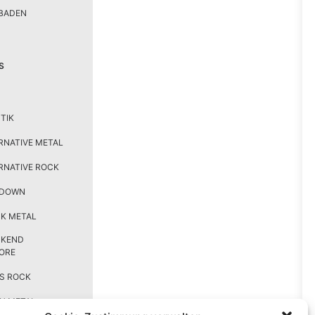
BADEN
S
TIK
RNATIVE METAL
RNATIVE ROCK
TDOWN
K METAL
CKEND
ORE
S ROCK
H METAL