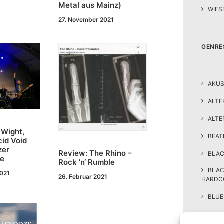
Metal aus Mainz)
WIES
27. November 2021
GENRE
AKUS
ALTE
ALTE
 Wight,
BEA
cid Void
zer
Review: The Rhino –
BLAC
e
Rock ’n‘ Rumble
BLA
2021
26. Februar 2021
HARDC
BLUE
DEAT