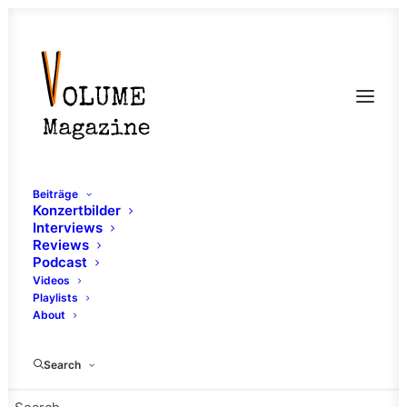
Beiträge
Konzertbilder
Interviews
Reviews
Podcast
Review: Oh, Heaven –
Videos
Playlists
Snooze
About
6. NOVEMBER 2020
|
IN
POST HARDCORE
,
MAINZ
,
POP PUNK
,
Search
REVIEW
,
EMO
|
BY
PIT