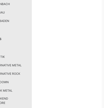
ENBACH
GAU
BADEN
S
TIK
RNATIVE METAL
RNATIVE ROCK
TDOWN
K METAL
CKEND
ORE