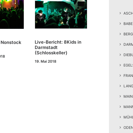
ASC
BAB
BERG
Live-Bericht: 8Kids in
: Nonstock
DAR
Darmstadt
8
(Schlosskeller)
DIEB
018
19. Mai 2018
EGEL
FRAN
LAN
MAIN
MAN
MÜH
ODE