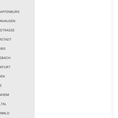
HAFFENBURG
ENHAUSEN
STRASSE
MSTADT
URG
SBACH
KFURT
GEN
Z
NHEIM
LTAL
NWALD