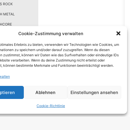
S ROCK
H METAL
THCORE
Cookie-Zustimmung verwalten
T
optimales Erlebnis zu bieten, verwenden wir Technologien wie Cookies, um
TRO
mationen zu speichern und/oder darauf zuzugreifen. Wenn du diesen
n zustimmst, können wir Daten wie das Surfverhalten oder eindeutige IDs
ebsite verarbeiten. Wenn du deine Zustimmung nicht erteilst oder
 HARDCORE
t, können bestimmte Merkmale und Funktionen beeinträchtigt werden.
NGE
walten
 ROCK
ptieren
Ablehnen
Einstellungen ansehen
DCORE
Y METAL
Cookie-Richtlinie
E POP
E ROCK