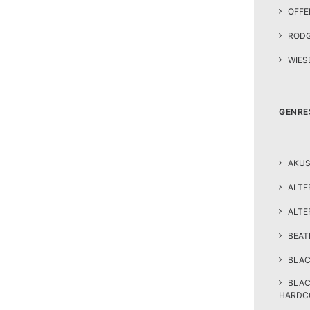
OFF
ROD
WIES
GENRE
AKUS
ALTE
ALTE
BEA
BLAC
BLA
HARDC