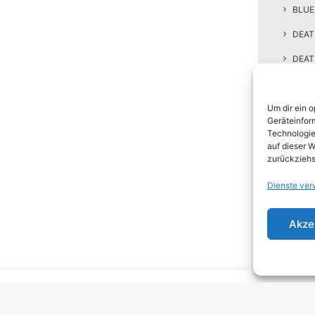
BLUE
DEAT
DEA
DJEN
Um dir ein 
ELEC
Geräteinfor
EMO
Technologie
auf dieser W
EMO
zurückziehs
GRU
Dienste ver
HARD
Akze
HAR
HEAV
INDI
INDI