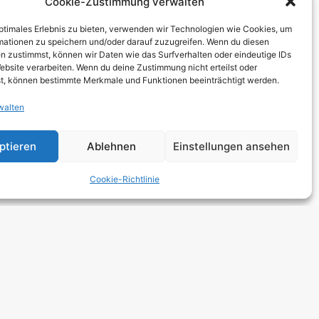
Cookie-Zustimmung verwalten
THCORE
optimales Erlebnis zu bieten, verwenden wir Technologien wie Cookies, um
T
mationen zu speichern und/oder darauf zuzugreifen. Wenn du diesen
n zustimmst, können wir Daten wie das Surfverhalten oder eindeutige IDs
TRO
ebsite verarbeiten. Wenn du deine Zustimmung nicht erteilst oder
t, können bestimmte Merkmale und Funktionen beeinträchtigt werden.
walten
 HARDCORE
NGE
ptieren
Ablehnen
Einstellungen ansehen
 ROCK
Cookie-Richtlinie
DCORE
Y METAL
E POP
E ROCK
UTROCK
DIC