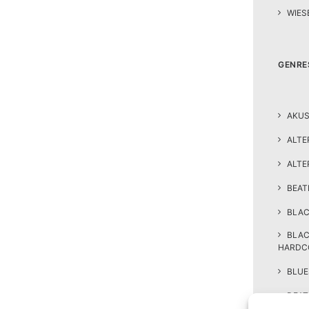
WIES
GENRE
AKUS
ALTE
ALTE
BEA
BLAC
BLA
HARDC
BLUE
DEAT