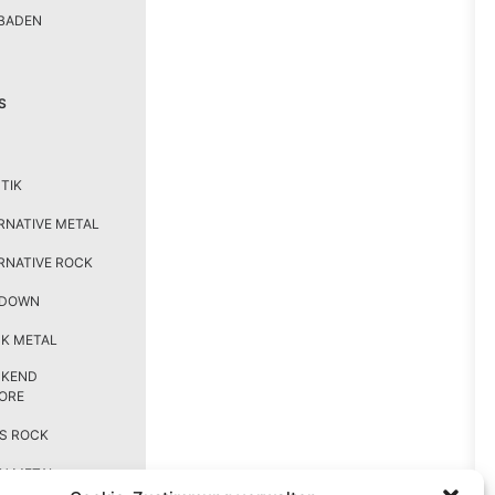
BADEN
S
TIK
RNATIVE METAL
RNATIVE ROCK
TDOWN
K METAL
CKEND
ORE
S ROCK
H METAL