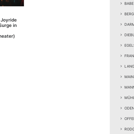
BAB
BERG
 Joyride
DAR
Surge in
DIEB
heater)
EGEL
FRAN
LAN
MAIN
MAN
MÜH
ODE
OFF
ROD