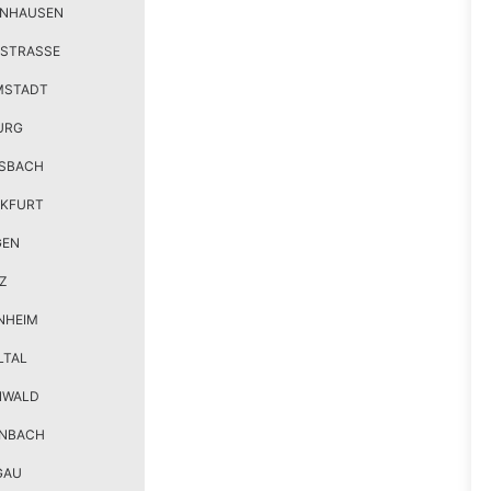
ENHAUSEN
STRASSE
MSTADT
URG
SBACH
KFURT
GEN
Z
NHEIM
LTAL
NWALD
ENBACH
GAU