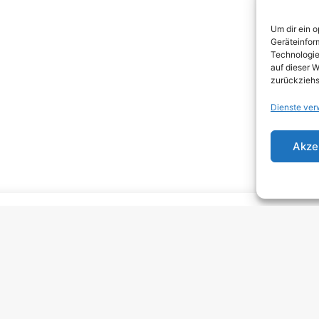
DEA
Um dir ein 
DJEN
Geräteinfor
Technologie
ELEC
auf dieser W
zurückziehs
EMO
Dienste ver
EMO
GRU
Akze
HARD
HAR
HEAV
INDI
INDI
KRA
MELO