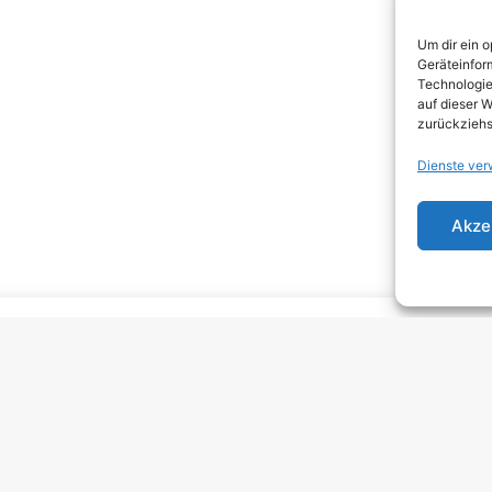
DEA
Um dir ein 
DJEN
Geräteinfor
Technologie
ELEC
auf dieser W
zurückziehs
EMO
Dienste ver
EMO
GRU
Akze
HARD
HAR
HEAV
INDI
INDI
KRA
MELO