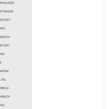
ENHAUSEN
STRASSE
MSTADT
URG
SBACH
KFURT
GEN
Z
NHEIM
LTAL
NWALD
ENBACH
GAU