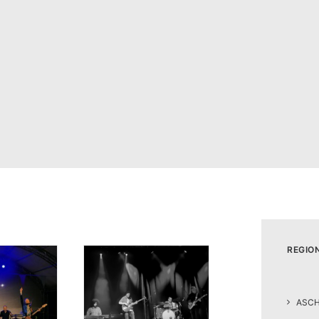
REGIO
ASC