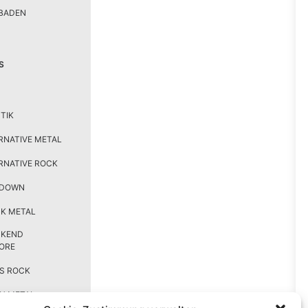
BADEN
S
TIK
RNATIVE METAL
RNATIVE ROCK
TDOWN
K METAL
CKEND
ORE
S ROCK
H METAL