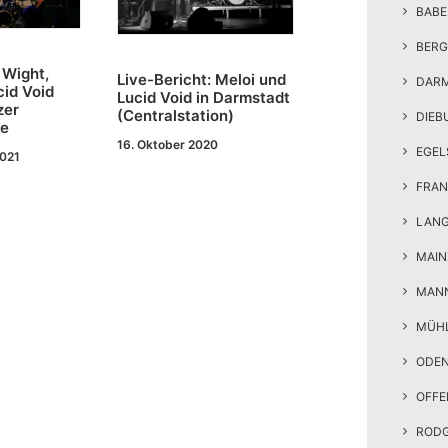
BAB
BERG
 Wight,
Live-Bericht: Meloi und
DAR
cid Void
Lucid Void in Darmstadt
zer
(Centralstation)
DIEB
e
16. Oktober 2020
EGEL
2021
FRAN
LAN
MAIN
MAN
MÜH
ODE
OFF
ROD