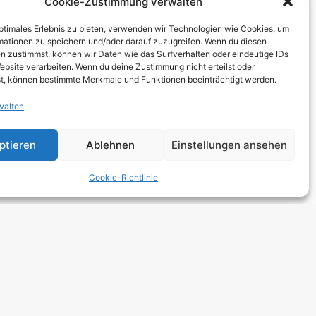
Cookie-Zustimmung verwalten
THCORE
optimales Erlebnis zu bieten, verwenden wir Technologien wie Cookies, um
T
mationen zu speichern und/oder darauf zuzugreifen. Wenn du diesen
n zustimmst, können wir Daten wie das Surfverhalten oder eindeutige IDs
TRO
ebsite verarbeiten. Wenn du deine Zustimmung nicht erteilst oder
t, können bestimmte Merkmale und Funktionen beeinträchtigt werden.
walten
 HARDCORE
NGE
ptieren
Ablehnen
Einstellungen ansehen
 ROCK
Cookie-Richtlinie
DCORE
Y METAL
E POP
E ROCK
UTROCK
DIC