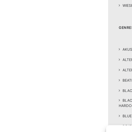
WIES
GENRE
AKUS
ALTE
ALTE
BEA
BLAC
BLA
HARDC
BLUE
DEAT