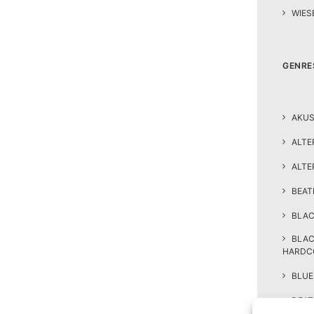
WIES
GENRE
AKUS
ALTE
ALTE
BEA
BLAC
BLA
HARDC
BLUE
DEAT