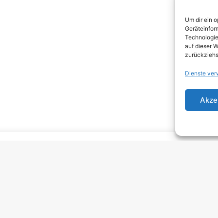
DEA
Um dir ein 
DJEN
Geräteinfor
Technologie
ELEC
auf dieser W
zurückziehs
EMO
Dienste ver
EMO
GRU
Akze
HARD
HAR
HEAV
INDI
INDI
KRA
MELO