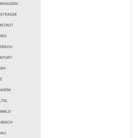
ENHAUSEN
STRASSE
MSTADT
URG
SBACH
KFURT
GEN
Z
NHEIM
LTAL
NWALD
ENBACH
GAU