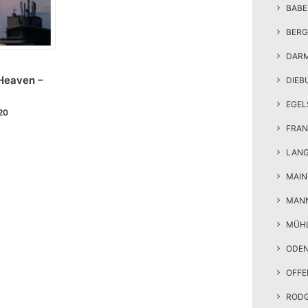
BAB
BERG
DAR
Heaven –
DIEB
EGEL
20
FRAN
LAN
MAIN
MAN
MÜH
ODE
OFF
ROD