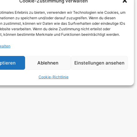
Cookie-Zustimmung verwalten
THCORE
optimales Erlebnis zu bieten, verwenden wir Technologien wie Cookies, um
T
mationen zu speichern und/oder darauf zuzugreifen. Wenn du diesen
n zustimmst, können wir Daten wie das Surfverhalten oder eindeutige IDs
TRO
ebsite verarbeiten. Wenn du deine Zustimmung nicht erteilst oder
t, können bestimmte Merkmale und Funktionen beeinträchtigt werden.
walten
 HARDCORE
NGE
ptieren
Ablehnen
Einstellungen ansehen
 ROCK
Cookie-Richtlinie
DCORE
Y METAL
E POP
E ROCK
UTROCK
DIC