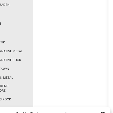
BADEN
S
TIK
RNATIVE METAL
RNATIVE ROCK
TDOWN
K METAL
CKEND
ORE
S ROCK
H METAL