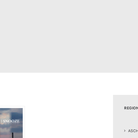
REGIO
ASC