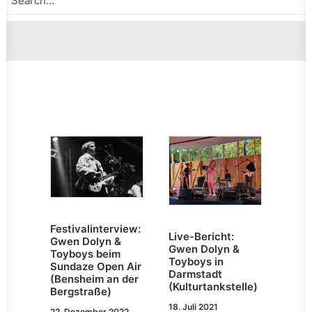
Festivalinterview:
Live-Bericht:
Gwen Dolyn &
Gwen Dolyn &
Toyboys beim
Toyboys in
Sundaze Open Air
Darmstadt
(Bensheim an der
(Kulturtankstelle)
Bergstraße)
18. Juli 2021
22. Dezember 2022