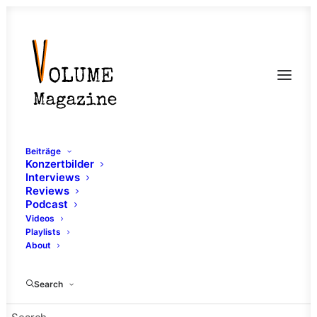
Beiträge
Konzertbilder
Interviews
Festivalinterview: Gwen
Reviews
Podcast
Dolyn & Toyboys beim
Videos
Playlists
Sundaze Open Air
About
(Bensheim an der
Bergstraße)
Search