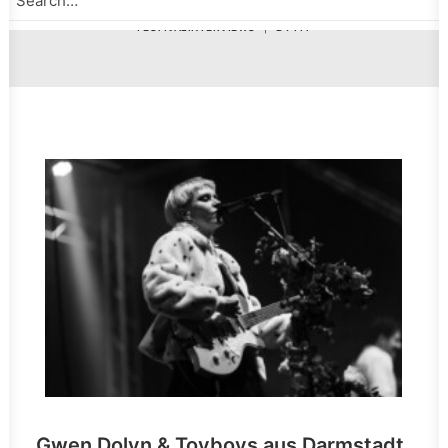
22. DEZEMBER 2022
|
IN
INDIE POP
,
GRUNGE
,
INDIE ROCK
,
POWER
POP
,
POST PUNK
,
FESTIVAL
,
BERGSTRASSE
,
FESTIVALINTERVIEWS
|
BY
PIT
Gwen Dolyn & Toyboys aus Darmstadt