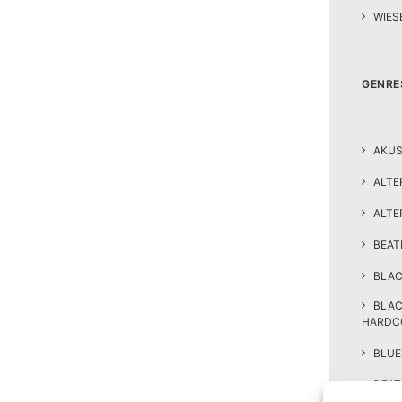
WIES
GENRE
AKUS
ALTE
ALTE
BEA
BLAC
BLA
HARDC
BLUE
DEAT