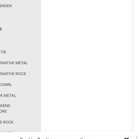
BADEN
S
TIK
RNATIVE METAL
RNATIVE ROCK
TDOWN
K METAL
CKEND
ORE
S ROCK
H METAL