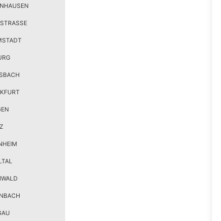
ENHAUSEN
STRASSE
MSTADT
URG
SBACH
KFURT
GEN
Z
NHEIM
LTAL
NWALD
ENBACH
GAU