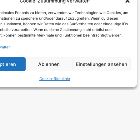
Cookie-Zustimmung verwalten
THCORE
optimales Erlebnis zu bieten, verwenden wir Technologien wie Cookies, um
T
mationen zu speichern und/oder darauf zuzugreifen. Wenn du diesen
n zustimmst, können wir Daten wie das Surfverhalten oder eindeutige IDs
TRO
ebsite verarbeiten. Wenn du deine Zustimmung nicht erteilst oder
t, können bestimmte Merkmale und Funktionen beeinträchtigt werden.
walten
 HARDCORE
NGE
ptieren
Ablehnen
Einstellungen ansehen
 ROCK
Cookie-Richtlinie
DCORE
Y METAL
E POP
E ROCK
UTROCK
DIC