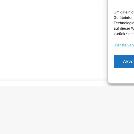
DEA
Um dir ein 
DJEN
Geräteinfor
Technologie
ELEC
auf dieser W
zurückziehs
EMO
Dienste ver
EMO
GRU
Akze
HARD
HAR
HEAV
INDI
INDI
KRA
MELO