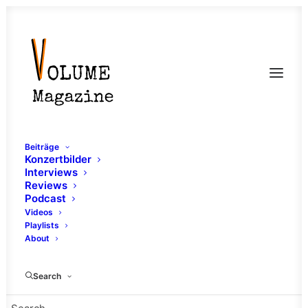
Beiträge
Konzertbilder
Interviews
Reviews
Podcast
Videos
Playlists
About
Are We Used To It
Search