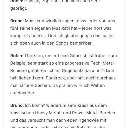
Robin:
Haha ja, Pop Punk hat mich auch sehr
geprägt.
Bruno:
Man kann wirklich sagen, dass jeder von uns
fünf seinen eigenen Musikstil hat – jeder hört was
komplett anderes. Und ich glaube genau das macht
sich eben auch in den Songs bemerkbar.
Robin:
Thorsten, unser Lead-Gitarrist, ist früher zum
Beispiel sehr stark so eine progressive Tech-Metal-
Schiene gefahren. Ich im Gegensatz dazu hör‘ dann
halt liebend gern Punkrock, aber halt auch durchaus
mal härtere Sachen. Da prallen wirklich Welten
aufeinander.
Bruno:
Ich komm‘ wiederum sehr krass aus dem
klassischen Heavy Metal- und Power Metal-Bereich
und das versucht man dann eben irgendwie mit
einzubringen. Jeder gibt so sein Salz dazu, der