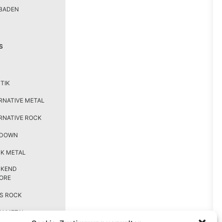
BADEN
S
TIK
RNATIVE METAL
RNATIVE ROCK
TDOWN
K METAL
CKEND
ORE
S ROCK
H METAL