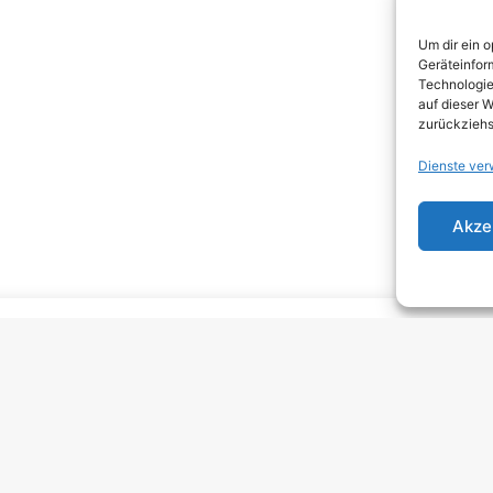
DEA
Um dir ein 
DJEN
Geräteinfor
Technologie
ELEC
auf dieser W
zurückziehs
EMO
Dienste ver
EMO
GRU
Akze
HARD
HAR
HEAV
INDI
INDI
KRA
MELO