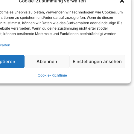
Cookie-Zustimmung verwalten
THCORE
optimales Erlebnis zu bieten, verwenden wir Technologien wie Cookies, um
T
mationen zu speichern und/oder darauf zuzugreifen. Wenn du diesen
n zustimmst, können wir Daten wie das Surfverhalten oder eindeutige IDs
TRO
ebsite verarbeiten. Wenn du deine Zustimmung nicht erteilst oder
t, können bestimmte Merkmale und Funktionen beeinträchtigt werden.
walten
 HARDCORE
NGE
ptieren
Ablehnen
Einstellungen ansehen
 ROCK
Cookie-Richtlinie
DCORE
Y METAL
E POP
E ROCK
UTROCK
DIC