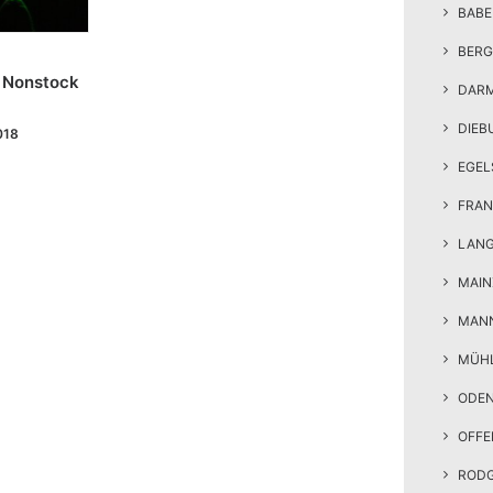
BAB
BERG
: Nonstock
DAR
8
DIEB
018
EGEL
FRAN
LAN
MAIN
MAN
MÜH
ODE
OFF
ROD