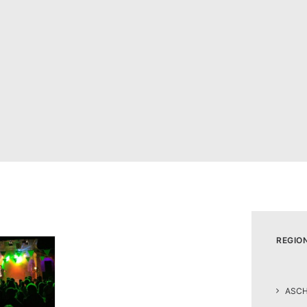
REGIO
ASC