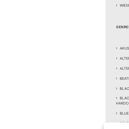
WIES
GENRE
AKUS
ALTE
ALTE
BEA
BLAC
BLA
HARDC
BLUE
DEAT