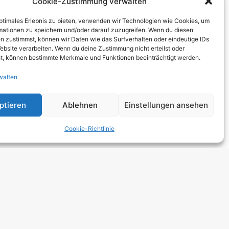
Cookie-Zustimmung verwalten
THCORE
optimales Erlebnis zu bieten, verwenden wir Technologien wie Cookies, um
T
mationen zu speichern und/oder darauf zuzugreifen. Wenn du diesen
n zustimmst, können wir Daten wie das Surfverhalten oder eindeutige IDs
TRO
ebsite verarbeiten. Wenn du deine Zustimmung nicht erteilst oder
t, können bestimmte Merkmale und Funktionen beeinträchtigt werden.
walten
 HARDCORE
NGE
ptieren
Ablehnen
Einstellungen ansehen
 ROCK
Cookie-Richtlinie
DCORE
Y METAL
E POP
E ROCK
UTROCK
DIC