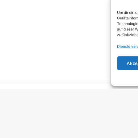
DEA
Um dir ein 
DJEN
Geräteinfor
Technologie
ELEC
auf dieser W
zurückziehs
EMO
Dienste ver
EMO
GRU
Akze
HARD
HAR
HEAV
INDI
INDI
KRA
MELO