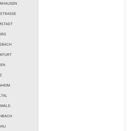
ENHAUSEN
STRASSE
MSTADT
URG
SBACH
KFURT
GEN
Z
NHEIM
LTAL
NWALD
ENBACH
GAU