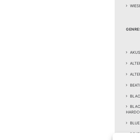
WIES
GENRE
AKUS
ALTE
ALTE
BEA
BLAC
BLA
HARDC
BLUE
DEAT