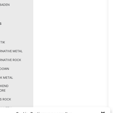
BADEN
S
TIK
RNATIVE METAL
RNATIVE ROCK
TDOWN
K METAL
CKEND
ORE
S ROCK
H METAL