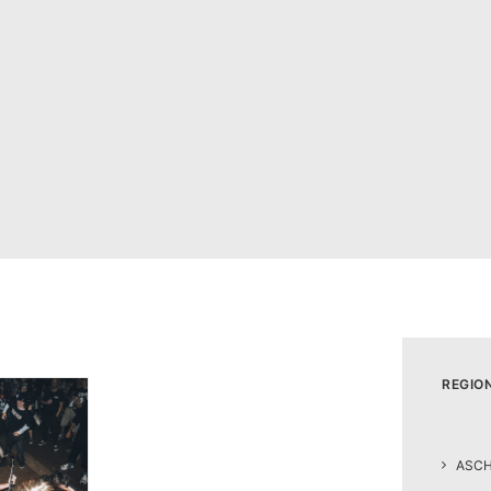
REGIO
ASC