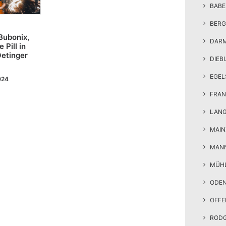
BAB
BERG
Bubonix,
DAR
Pill in
etinger
DIEB
EGEL
024
FRAN
LAN
MAIN
MAN
MÜH
ODE
OFF
ROD