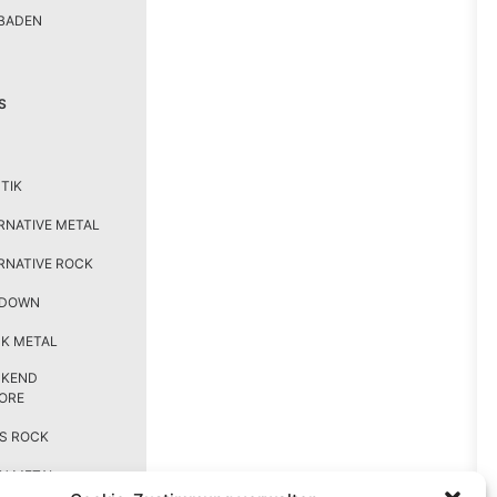
BADEN
S
TIK
RNATIVE METAL
RNATIVE ROCK
TDOWN
K METAL
CKEND
ORE
S ROCK
H METAL