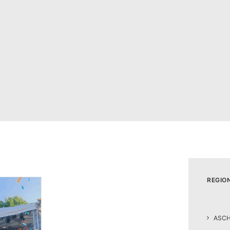
REGIO
ASC