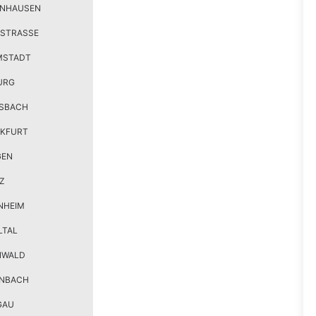
ENHAUSEN
STRASSE
MSTADT
URG
SBACH
KFURT
GEN
Z
NHEIM
LTAL
NWALD
ENBACH
GAU