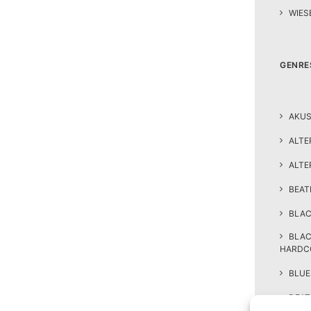
WIES
GENRE
AKUS
ALTE
ALTE
BEA
BLAC
BLA
HARDC
BLUE
DEAT