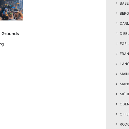
BAB
BERG
DAR
y Grounds
DIEB
rg
EGEL
5
FRAN
LAN
MAIN
MAN
MÜH
ODE
OFF
ROD