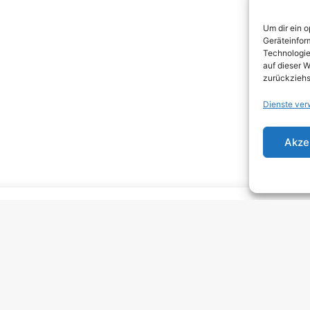
DEA
Um dir ein 
DJEN
Geräteinfor
Technologie
ELEC
auf dieser W
zurückziehs
EMO
Dienste ver
EMO
GRU
Akze
HARD
HAR
HEAV
INDI
INDI
KRA
MELO