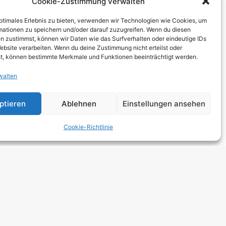
Cookie-Zustimmung verwalten
THCORE
optimales Erlebnis zu bieten, verwenden wir Technologien wie Cookies, um
T
mationen zu speichern und/oder darauf zuzugreifen. Wenn du diesen
n zustimmst, können wir Daten wie das Surfverhalten oder eindeutige IDs
TRO
ebsite verarbeiten. Wenn du deine Zustimmung nicht erteilst oder
t, können bestimmte Merkmale und Funktionen beeinträchtigt werden.
walten
 HARDCORE
NGE
ptieren
Ablehnen
Einstellungen ansehen
 ROCK
Cookie-Richtlinie
DCORE
Y METAL
E POP
E ROCK
UTROCK
DIC