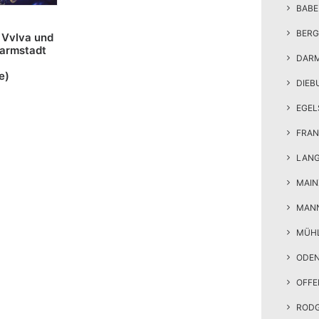
BAB
BERG
: Vvlva und
Darmstadt
DAR
e)
DIEB
EGEL
FRAN
LAN
MAIN
MAN
MÜH
ODE
OFF
ROD