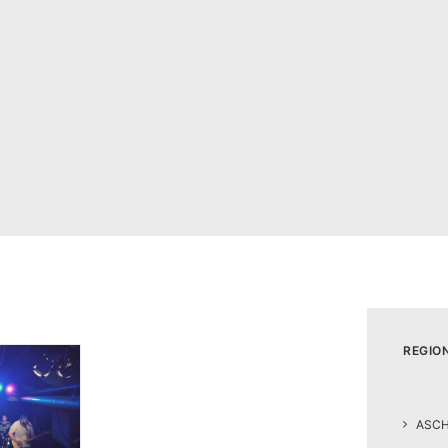
REGIO
ASC