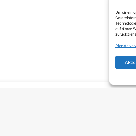
DEA
Um dir ein 
DJEN
Geräteinfor
Technologie
ELEC
auf dieser W
zurückziehs
EMO
Dienste ver
EMO
GRU
Akze
HARD
HAR
HEAV
INDI
INDI
KRA
MELO