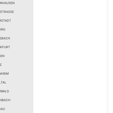
ENHAUSEN
STRASSE
MSTADT
URG
SBACH
KFURT
GEN
Z
NHEIM
LTAL
NWALD
ENBACH
GAU