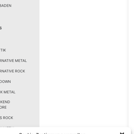
BADEN
S
TIK
RNATIVE METAL
RNATIVE ROCK
TDOWN
K METAL
CKEND
ORE
S ROCK
H METAL