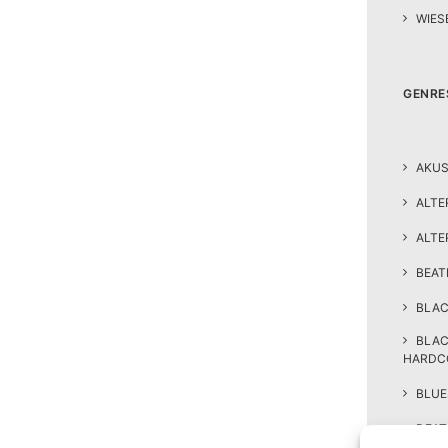
WIES
GENRE
AKUS
ALTE
ALTE
BEA
BLAC
BLA
HARDC
BLUE
DEAT