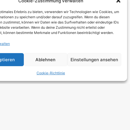
Cookie-Zustimmung verwalten
THCORE
optimales Erlebnis zu bieten, verwenden wir Technologien wie Cookies, um
T
mationen zu speichern und/oder darauf zuzugreifen. Wenn du diesen
n zustimmst, können wir Daten wie das Surfverhalten oder eindeutige IDs
TRO
ebsite verarbeiten. Wenn du deine Zustimmung nicht erteilst oder
t, können bestimmte Merkmale und Funktionen beeinträchtigt werden.
walten
 HARDCORE
NGE
ptieren
Ablehnen
Einstellungen ansehen
 ROCK
Cookie-Richtlinie
DCORE
Y METAL
E POP
E ROCK
UTROCK
DIC