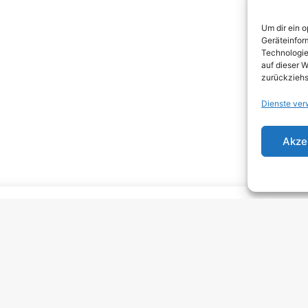
DEA
Um dir ein 
DJEN
Geräteinfor
Technologie
ELEC
auf dieser W
zurückziehs
EMO
Dienste ver
EMO
GRU
Akze
HARD
HAR
HEAV
INDI
INDI
KRA
MELO