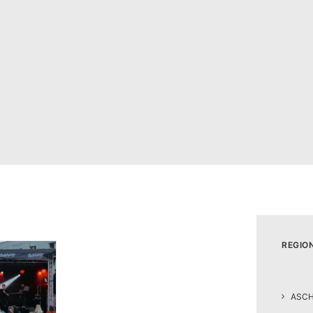
REGIO
ASC