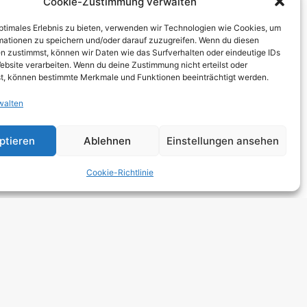
Cookie-Zustimmung verwalten
THCORE
optimales Erlebnis zu bieten, verwenden wir Technologien wie Cookies, um
T
mationen zu speichern und/oder darauf zuzugreifen. Wenn du diesen
n zustimmst, können wir Daten wie das Surfverhalten oder eindeutige IDs
TRO
ebsite verarbeiten. Wenn du deine Zustimmung nicht erteilst oder
t, können bestimmte Merkmale und Funktionen beeinträchtigt werden.
walten
 HARDCORE
NGE
ptieren
Ablehnen
Einstellungen ansehen
 ROCK
Cookie-Richtlinie
DCORE
Y METAL
E POP
E ROCK
UTROCK
DIC