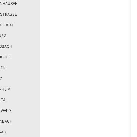
ENHAUSEN
STRASSE
MSTADT
URG
SBACH
KFURT
GEN
Z
NHEIM
LTAL
NWALD
ENBACH
GAU