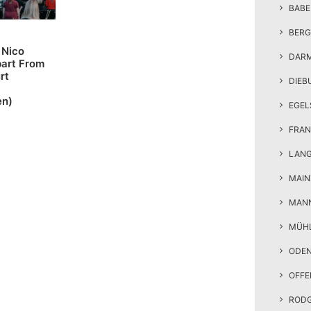
BAB
BERG
 Nico
DAR
art From
rt
DIEB
en)
EGEL
FRAN
LAN
MAIN
MAN
MÜH
ODE
OFF
ROD