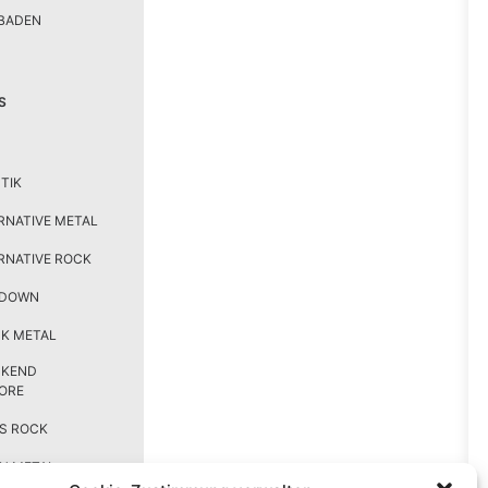
BADEN
S
TIK
RNATIVE METAL
RNATIVE ROCK
TDOWN
K METAL
CKEND
ORE
S ROCK
H METAL