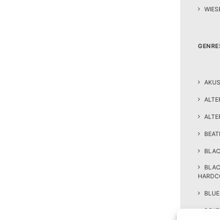
WIES
GENRE
AKUS
ALTE
ALTE
BEA
BLAC
BLA
HARDC
BLUE
DEAT