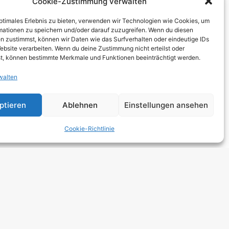
Cookie-Zustimmung verwalten
THCORE
optimales Erlebnis zu bieten, verwenden wir Technologien wie Cookies, um
T
mationen zu speichern und/oder darauf zuzugreifen. Wenn du diesen
n zustimmst, können wir Daten wie das Surfverhalten oder eindeutige IDs
TRO
ebsite verarbeiten. Wenn du deine Zustimmung nicht erteilst oder
t, können bestimmte Merkmale und Funktionen beeinträchtigt werden.
walten
 HARDCORE
NGE
ptieren
Ablehnen
Einstellungen ansehen
 ROCK
Cookie-Richtlinie
DCORE
Y METAL
E POP
E ROCK
UTROCK
DIC