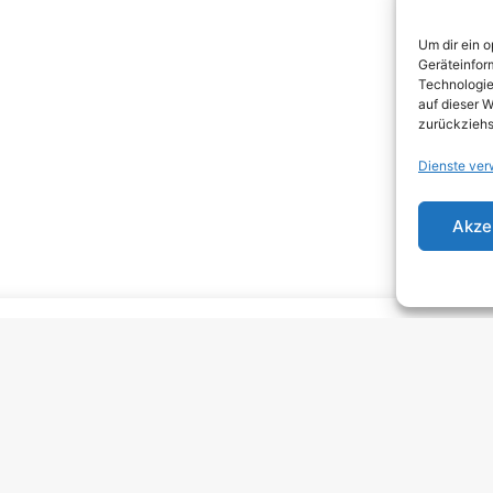
DEA
Um dir ein 
DJEN
Geräteinfor
Technologie
ELEC
auf dieser W
zurückziehs
EMO
Dienste ver
EMO
GRU
Akze
HARD
HAR
HEAV
INDI
INDI
KRA
MELO