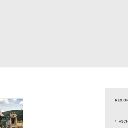
REGIO
ASC