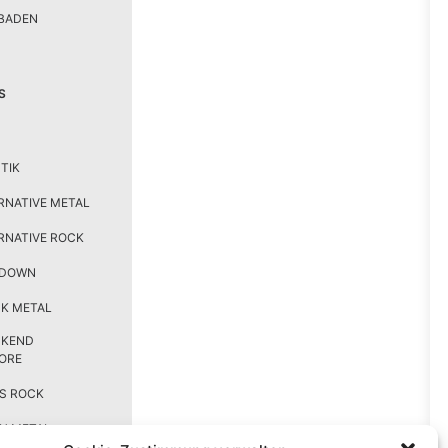
BADEN
S
TIK
RNATIVE METAL
RNATIVE ROCK
TDOWN
K METAL
CKEND
ORE
S ROCK
H METAL