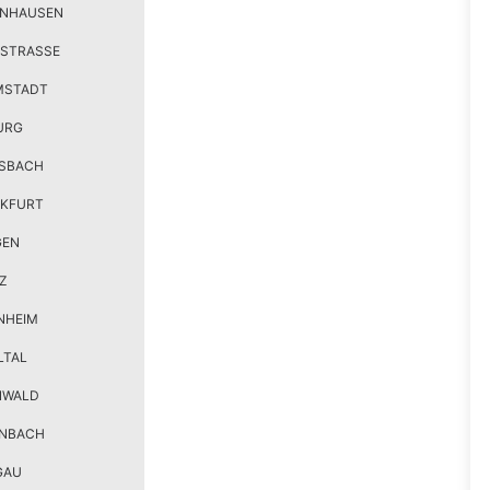
ENHAUSEN
STRASSE
MSTADT
URG
SBACH
KFURT
GEN
Z
NHEIM
LTAL
NWALD
ENBACH
GAU