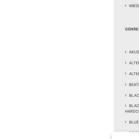
WIES
GENRE
AKUS
ALTE
ALTE
BEA
BLAC
BLA
HARDC
BLUE
DEAT