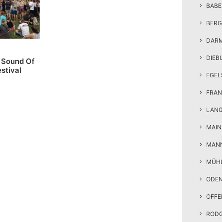
BAB
BERG
DAR
DIEB
: Sound Of
stival
EGEL
FRAN
LAN
MAIN
MAN
MÜH
ODE
OFF
ROD