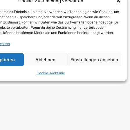
Cookie-Zustimmung verwalten
THCORE
optimales Erlebnis zu bieten, verwenden wir Technologien wie Cookies, um
T
mationen zu speichern und/oder darauf zuzugreifen. Wenn du diesen
n zustimmst, können wir Daten wie das Surfverhalten oder eindeutige IDs
TRO
ebsite verarbeiten. Wenn du deine Zustimmung nicht erteilst oder
t, können bestimmte Merkmale und Funktionen beeinträchtigt werden.
walten
 HARDCORE
NGE
ptieren
Ablehnen
Einstellungen ansehen
 ROCK
Cookie-Richtlinie
DCORE
Y METAL
E POP
E ROCK
UTROCK
DIC