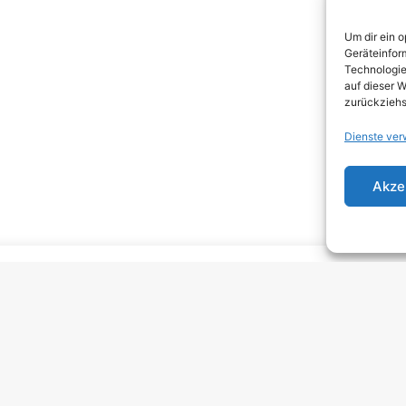
DEA
Um dir ein 
DJEN
Geräteinfor
Technologie
ELEC
auf dieser W
zurückziehs
EMO
Dienste ver
EMO
GRU
Akze
HARD
HAR
HEAV
INDI
INDI
KRA
MELO