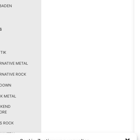
BADEN
S
TIK
RNATIVE METAL
RNATIVE ROCK
TDOWN
K METAL
CKEND
ORE
S ROCK
H METAL