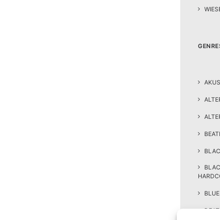
WIES
GENRE
AKUS
ALTE
ALTE
BEA
BLAC
BLA
HARDC
BLUE
DEAT