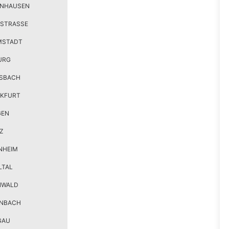
ENHAUSEN
STRASSE
MSTADT
URG
SBACH
KFURT
GEN
Z
NHEIM
LTAL
NWALD
ENBACH
GAU