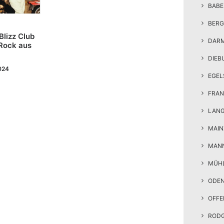
BAB
BERG
Blizz Club
DAR
 Rock aus
DIEB
024
EGEL
FRAN
LAN
MAIN
MAN
MÜH
ODE
OFF
ROD