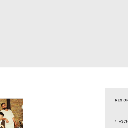
REGIO
ASC