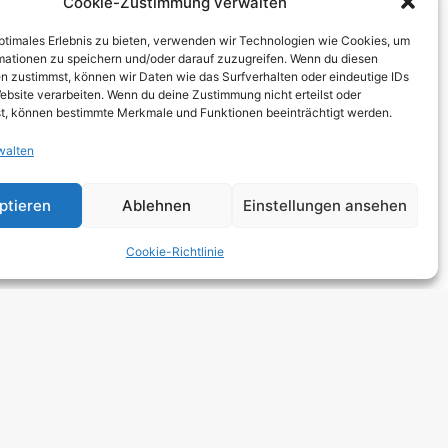
Cookie-Zustimmung verwalten
THCORE
optimales Erlebnis zu bieten, verwenden wir Technologien wie Cookies, um
T
mationen zu speichern und/oder darauf zuzugreifen. Wenn du diesen
n zustimmst, können wir Daten wie das Surfverhalten oder eindeutige IDs
TRO
ebsite verarbeiten. Wenn du deine Zustimmung nicht erteilst oder
t, können bestimmte Merkmale und Funktionen beeinträchtigt werden.
walten
 HARDCORE
NGE
ptieren
Ablehnen
Einstellungen ansehen
 ROCK
Cookie-Richtlinie
DCORE
Y METAL
E POP
E ROCK
UTROCK
DIC