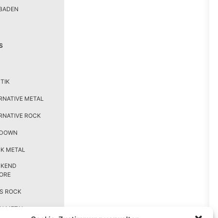
BADEN
S
TIK
RNATIVE METAL
RNATIVE ROCK
TDOWN
K METAL
CKEND
ORE
S ROCK
H METAL