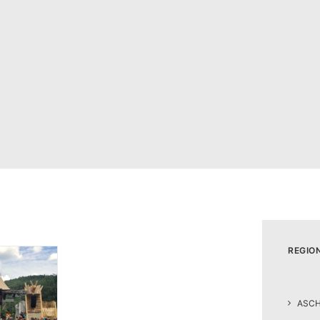
REGIO
ASC