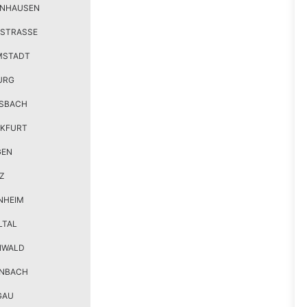
ENHAUSEN
STRASSE
MSTADT
URG
SBACH
KFURT
GEN
Z
NHEIM
LTAL
NWALD
ENBACH
GAU