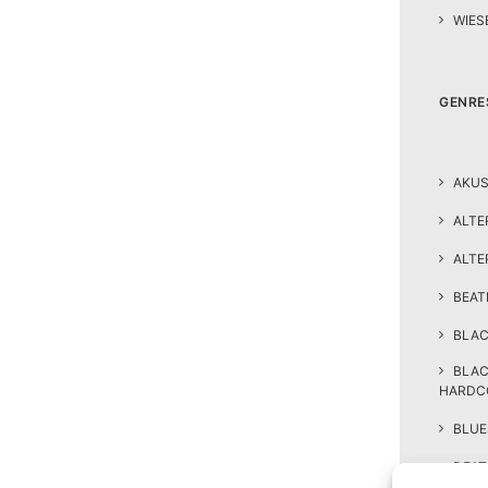
WIES
GENRE
AKUS
ALTE
ALTE
BEA
BLAC
BLA
HARDC
BLUE
DEAT