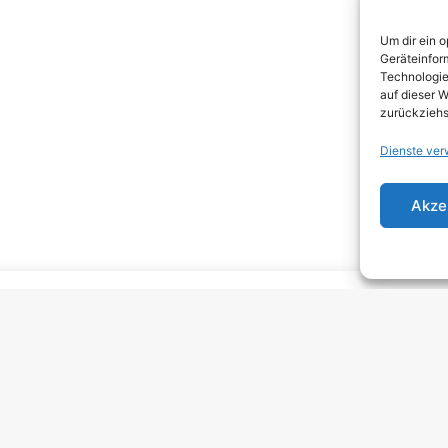
DEA
Um dir ein 
DJEN
Geräteinfor
Technologie
ELEC
auf dieser W
zurückziehs
EMO
Dienste ver
EMO
GRU
Akze
HARD
HAR
HEAV
INDI
INDI
KRA
MELO