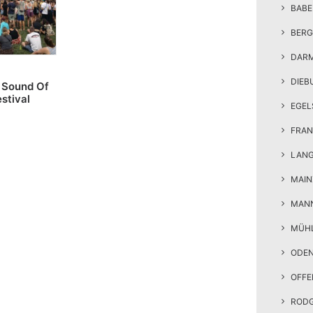
BAB
BERG
DAR
DIEB
: Sound Of
stival
EGEL
FRAN
LAN
MAIN
MAN
MÜH
ODE
OFF
ROD