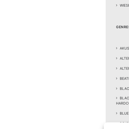
WIES
GENRE
AKUS
ALTE
ALTE
BEA
BLAC
BLA
HARDC
BLUE
DEAT