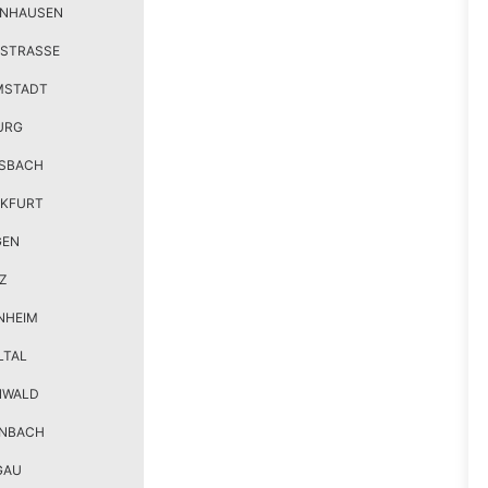
ENHAUSEN
STRASSE
MSTADT
URG
SBACH
KFURT
GEN
Z
NHEIM
LTAL
NWALD
ENBACH
GAU