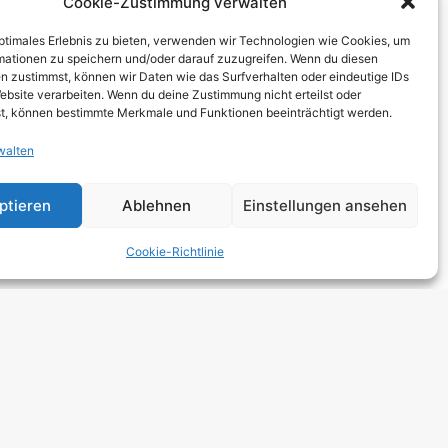
Cookie-Zustimmung verwalten
THCORE
optimales Erlebnis zu bieten, verwenden wir Technologien wie Cookies, um
T
mationen zu speichern und/oder darauf zuzugreifen. Wenn du diesen
n zustimmst, können wir Daten wie das Surfverhalten oder eindeutige IDs
TRO
ebsite verarbeiten. Wenn du deine Zustimmung nicht erteilst oder
t, können bestimmte Merkmale und Funktionen beeinträchtigt werden.
walten
 HARDCORE
NGE
ptieren
Ablehnen
Einstellungen ansehen
 ROCK
Cookie-Richtlinie
DCORE
Y METAL
E POP
E ROCK
UTROCK
DIC