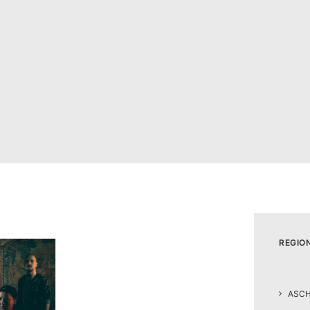
REGIO
ASC