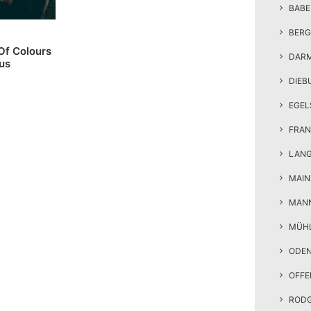
BAB
BERG
Of Colours
DAR
us
DIEB
EGEL
FRAN
LAN
MAIN
MAN
MÜH
ODE
OFF
ROD