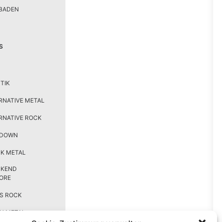
BADEN
S
TIK
RNATIVE METAL
RNATIVE ROCK
TDOWN
K METAL
CKEND
ORE
S ROCK
H METAL