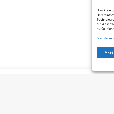
DEA
Um dir ein 
DJEN
Geräteinfor
Technologie
ELEC
auf dieser W
zurückziehs
EMO
Dienste ver
EMO
GRU
Akze
HARD
HAR
HEAV
INDI
INDI
KRA
MELO