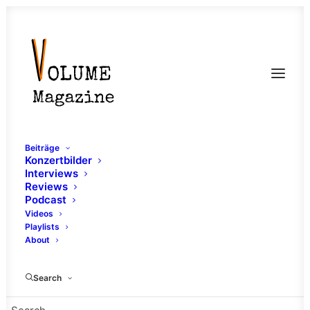
Beiträge
Konzertbilder
Interviews
Reviews
Podcast
Videos
Playlists
No Rest For
About
Spacemen
Search