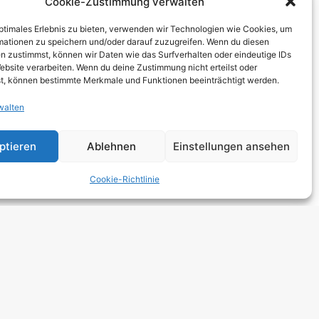
Cookie-Zustimmung verwalten
THCORE
optimales Erlebnis zu bieten, verwenden wir Technologien wie Cookies, um
T
mationen zu speichern und/oder darauf zuzugreifen. Wenn du diesen
n zustimmst, können wir Daten wie das Surfverhalten oder eindeutige IDs
TRO
ebsite verarbeiten. Wenn du deine Zustimmung nicht erteilst oder
t, können bestimmte Merkmale und Funktionen beeinträchtigt werden.
walten
 HARDCORE
NGE
ptieren
Ablehnen
Einstellungen ansehen
 ROCK
Cookie-Richtlinie
DCORE
Y METAL
E POP
E ROCK
UTROCK
DIC