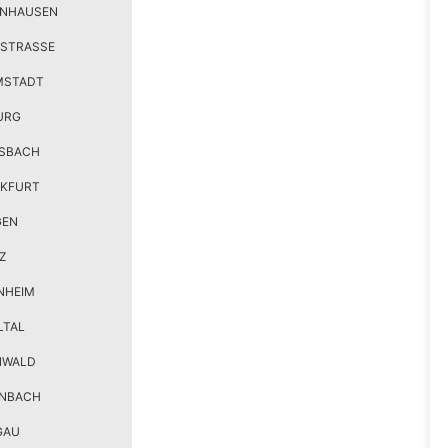
ENHAUSEN
STRASSE
MSTADT
URG
SBACH
KFURT
GEN
Z
NHEIM
LTAL
NWALD
ENBACH
GAU