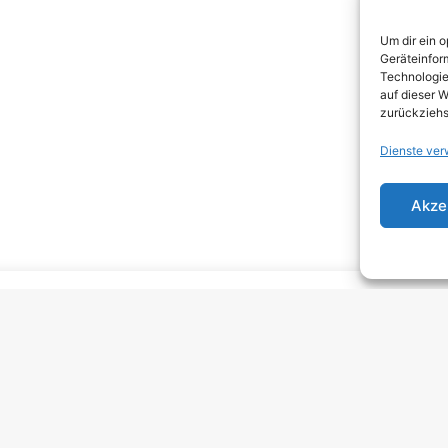
DEA
Um dir ein 
DJEN
Geräteinfor
Technologie
ELEC
auf dieser W
zurückziehs
EMO
Dienste ver
EMO
GRU
Akze
HARD
HAR
HEAV
INDI
INDI
KRA
MELO