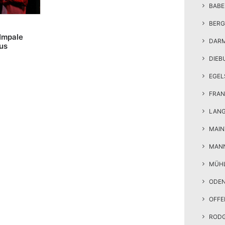
BAB
BERG
 Impale
DAR
us
DIEB
EGEL
FRAN
LAN
MAIN
MAN
MÜH
ODE
OFF
ROD