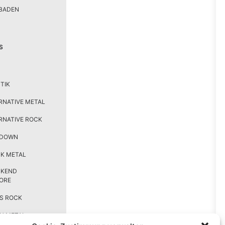
BADEN
S
TIK
RNATIVE METAL
RNATIVE ROCK
TDOWN
K METAL
CKEND
ORE
S ROCK
H METAL