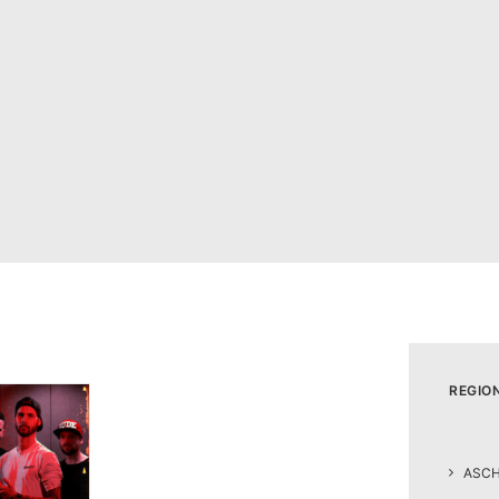
REGIO
ASC