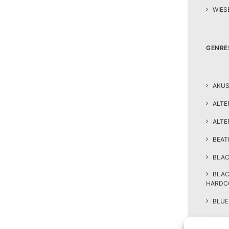
WIES
GENRE
AKUS
ALTE
ALTE
BEA
BLAC
BLA
HARDC
BLUE
DEAT