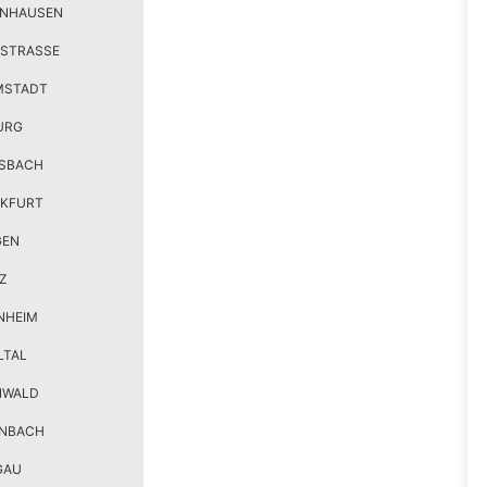
ENHAUSEN
STRASSE
MSTADT
URG
SBACH
KFURT
GEN
Z
NHEIM
LTAL
NWALD
ENBACH
GAU