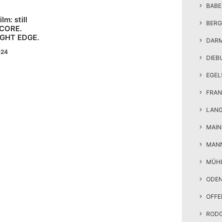
BAB
m: still
BERG
DCORE.
IGHT EDGE.
DAR
024
DIEB
EGEL
FRAN
LAN
MAIN
MAN
MÜH
ODE
OFF
ROD