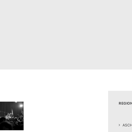
REGIO
ASC