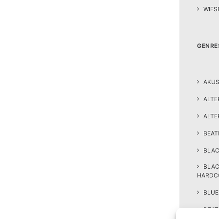
WIES
GENRE
AKUS
ALTE
ALTE
BEA
BLAC
BLA
HARDC
BLUE
DEAT