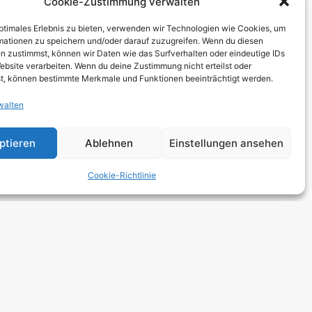
Cookie-Zustimmung verwalten
THCORE
optimales Erlebnis zu bieten, verwenden wir Technologien wie Cookies, um
T
mationen zu speichern und/oder darauf zuzugreifen. Wenn du diesen
n zustimmst, können wir Daten wie das Surfverhalten oder eindeutige IDs
TRO
ebsite verarbeiten. Wenn du deine Zustimmung nicht erteilst oder
t, können bestimmte Merkmale und Funktionen beeinträchtigt werden.
walten
 HARDCORE
NGE
ptieren
Ablehnen
Einstellungen ansehen
 ROCK
Cookie-Richtlinie
DCORE
Y METAL
E POP
E ROCK
UTROCK
DIC