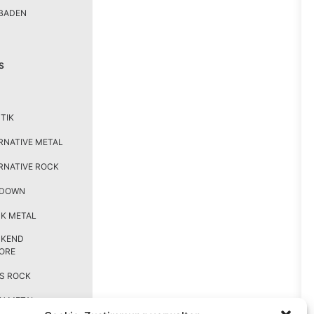
BADEN
S
TIK
RNATIVE METAL
RNATIVE ROCK
TDOWN
K METAL
CKEND
ORE
S ROCK
H METAL