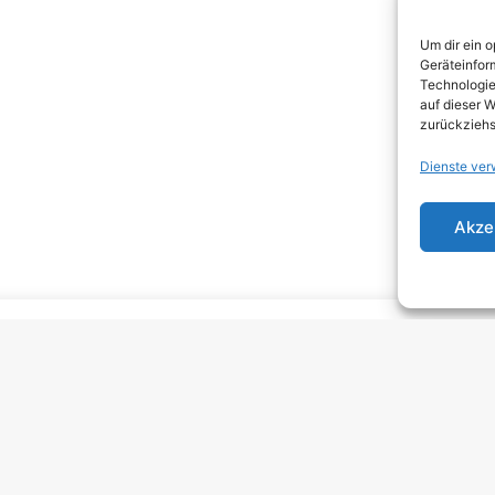
DEA
Um dir ein 
DJEN
Geräteinfor
Technologie
ELEC
auf dieser W
zurückziehs
EMO
Dienste ver
EMO
GRU
Akze
HARD
HAR
HEAV
INDI
INDI
KRA
MELO