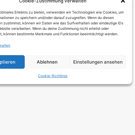
Cookie-Zustimmung verwalten
THCORE
optimales Erlebnis zu bieten, verwenden wir Technologien wie Cookies, um
T
mationen zu speichern und/oder darauf zuzugreifen. Wenn du diesen
n zustimmst, können wir Daten wie das Surfverhalten oder eindeutige IDs
TRO
ebsite verarbeiten. Wenn du deine Zustimmung nicht erteilst oder
t, können bestimmte Merkmale und Funktionen beeinträchtigt werden.
walten
 HARDCORE
NGE
ptieren
Ablehnen
Einstellungen ansehen
 ROCK
Cookie-Richtlinie
DCORE
Y METAL
E POP
E ROCK
UTROCK
DIC