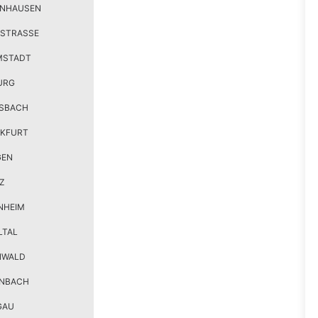
ENHAUSEN
STRASSE
MSTADT
URG
SBACH
KFURT
GEN
Z
NHEIM
LTAL
NWALD
ENBACH
GAU