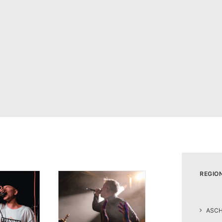
REGIO
ASC