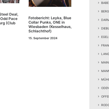
BAB
BERG
Steel Deal,
Fotobericht: Leyka, Blue
 Odd Pace
DAR
Collar Punks, ONE in
urg (Club
Wiesbaden (Kesselhaus,
DIEB
Schlachthof)
EGEL
15. September 2024
FRAN
LAN
MAIN
MAN
MÜH
ODE
OFF
ROD