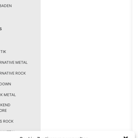
BADEN
S
TIK
RNATIVE METAL
RNATIVE ROCK
TDOWN
K METAL
CKEND
ORE
S ROCK
H METAL