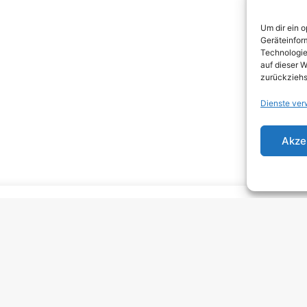
DEA
Um dir ein 
DJEN
Geräteinfor
Technologie
ELEC
auf dieser W
zurückziehs
EMO
Dienste ver
EMO
GRU
Akze
HARD
HAR
HEAV
INDI
INDI
KRA
MELO