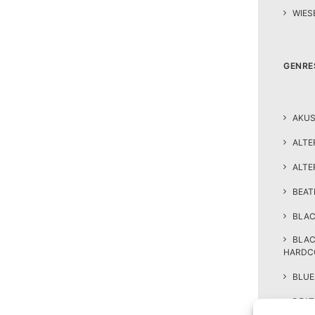
WIES
GENRE
AKUS
ALTE
ALTE
BEA
BLAC
BLA
HARDC
BLUE
DEAT