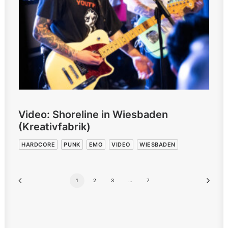
Video: Shoreline in Wiesbaden
(Kreativfabrik)
HARDCORE
PUNK
EMO
VIDEO
WIESBADEN
1
2
3
…
7