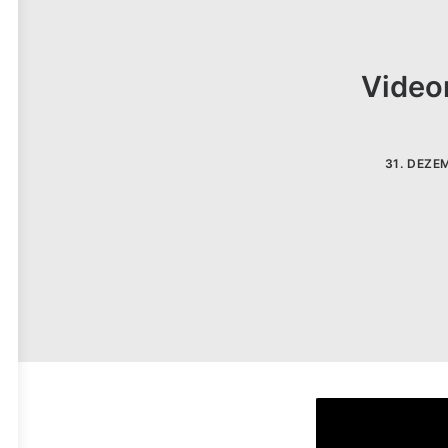
Video
31. DEZE
Klicke auf "Ich stimme zu", um Youtube z
aktivieren
Cookie-Richtlinie
Ich stimme zu