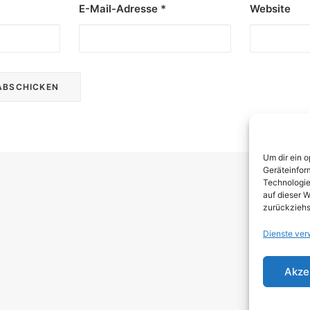
E-Mail-Adresse
*
Website
Um dir ein 
Geräteinfor
Technologie
auf dieser W
zurückziehs
Dienste ver
Rechtli
Akze
Impressum
Datenschut