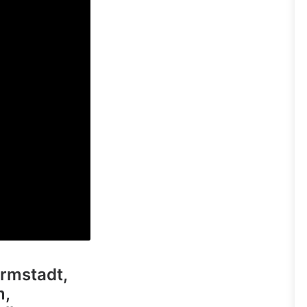
rmstadt,
m,