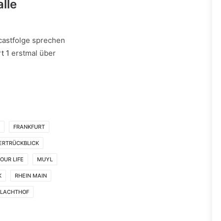
lle
castfolge sprechen
t 1
erstmal über
FRANKFURT
ERTRÜCKBLICK
OUR LIFE
MUYL
K
RHEIN MAIN
LACHTHOF