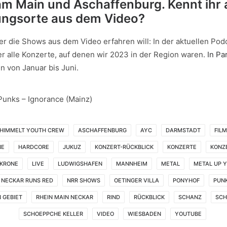
m Main und Aschaffenburg. Kennt ihr a
ungsorte aus dem Video?
r die Shows aus dem Video erfahren will: In der aktuellen Pod
er alle Konzerte, auf denen wir 2023 in der Region waren.
In Par
n von Januar bis Juni.
Punks – Ignorance (Mainz)
HIMMELT YOUTH CREW
ASCHAFFENBURG
AYC
DARMSTADT
FILM
NE
HARDCORE
JUKUZ
KONZERT-RÜCKBLICK
KONZERTE
KONZ
KRONE
LIVE
LUDWIGSHAFEN
MANNHEIM
METAL
METAL UP Y
NECKAR RUNS RED
NRR SHOWS
OETINGER VILLA
PONYHOF
PUN
 GEBIET
RHEIN MAIN NECKAR
RIND
RÜCKBLICK
SCHANZ
SCH
SCHOEPPCHE KELLER
VIDEO
WIESBADEN
YOUTUBE