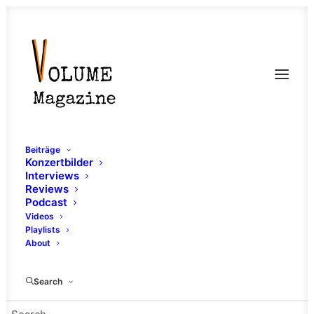
Beiträge
Konzertbilder
Interviews
Reviews
Festivalinterview:
Podcast
SETYØURSAILS auf dem
Videos
Playlists
Traffic Jam Open Air
About
(Dieburg)
Search
23. JULI 2019
|
IN
HARDCORE
,
MELODIC HARDCORE
,
FESTIVAL
,
DIEBURG
,
FESTIVALINTERVIEWS
|
BY
PIT