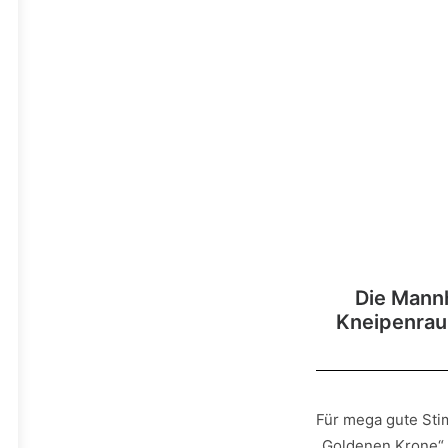
Die Mannh
Kneipenrau
Für mega gute St
„Goldenen Krone“.