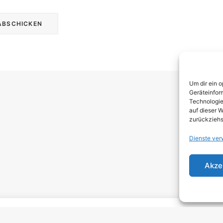
Um dir ein 
Geräteinfor
Technologie
auf dieser W
zurückziehs
Dienste ver
Rechtli
Akze
Impressum
Datenschut
Cookie-
Richtlinie
(EU)