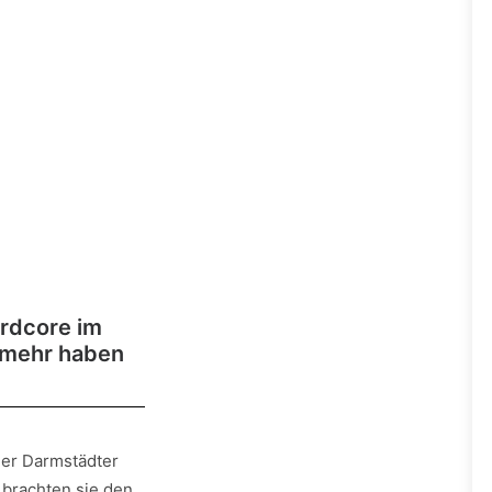
ardcore im
 mehr haben
er Darmstädter
 brachten sie den