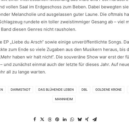
d vollen Saal im Erdgeschoss zum Beben. Dabei bewegten sie 
der Melancholie und ausgelassen guter Laune. Die oftmals hal
Schlagzeug rundete ein toller zweistimmiger Gesang ab – viel
n Band diesen Genres nicht rausholen.
e EP „Liebe du Arsch“ sowie einige unveröffentlichte Songs. Da
ckte zum Ende so viele Zugaben aus den Musikern heraus, bis 
„Mehr haben wir halt nicht“. Die souveräne Show war erst der fün
 und zunächst einmal auch der letzte für dieses Jahr. Auf ne
hr all zu lange warten.
EN
DARMSTADT
DAS BLÜHENDE LEBEN
DBL
GOLDENE KRONE
MANNHEIM