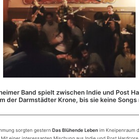
eimer Band spielt zwischen Indie und Post H
m der Darmstädter Krone, bis sie keine Songs
immung sorgten gestern
Das Blühende Leben
im Kneipenraum d
 Mit einer interessanten Mischung aus Indie und Post Hardcore