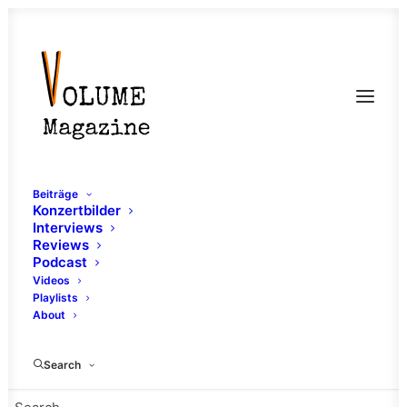
Beiträge
Konzertbilder
Interviews
Reviews
Podcast
Review: Bird's View -
Videos
Playlists
House of Commando
About
13. SEPTEMBER 2024
|
IN
ROCK
,
FRANKFURT
,
GARAGE ROCK
,
Search
RODGAU
,
REVIEW
,
ALTERNATIVE ROCK
,
GRUNGE
|
BY
PIT