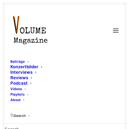
Beiträge
Konzertbilder
Interviews
Reviews
Podcast
Review: Who's Mary –
Videos
Playlists
Facing the Summit
About
24. APRIL 2022
|
IN
FRANKFURT
,
LANGEN
,
REVIEW
,
ALTERNATIVE
Search
ROCK
|
BY
PIT