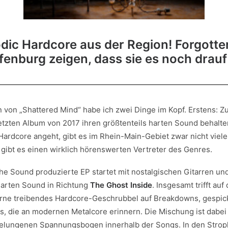
dic Hardcore aus der Region! Forgotte
fenburg zeigen, dass sie es noch drauf
von „Shattered Mind“ habe ich zwei Dinge im Kopf. Erstens: Zu
etzten Album von 2017 ihren größtenteils harten Sound behalte
ardcore angeht, gibt es im Rhein-Main-Gebiet zwar nicht viele
gibt es einen wirklich hörenswerten Vertreter des Genres.
e Sound produzierte EP startet mit nostalgischen Gitarren und
harten Sound in Richtung
The Ghost Inside
. Insgesamt trifft auf
orne treibendes Hardcore-Geschrubbel auf Breakdowns, gespick
, die an modernen Metalcore erinnern. Die Mischung ist dabei
elungenen Spannungsbogen innerhalb der Songs. In den Strop