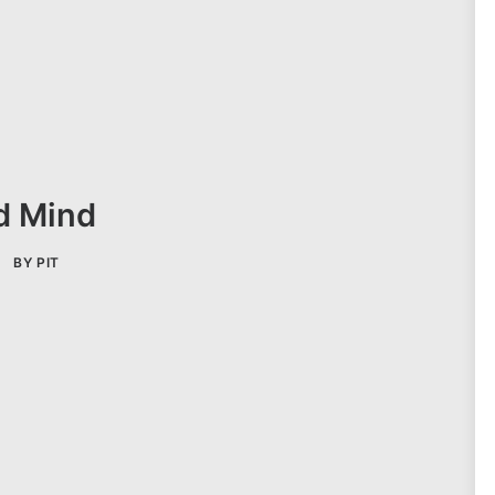
d Mind
BY
PIT