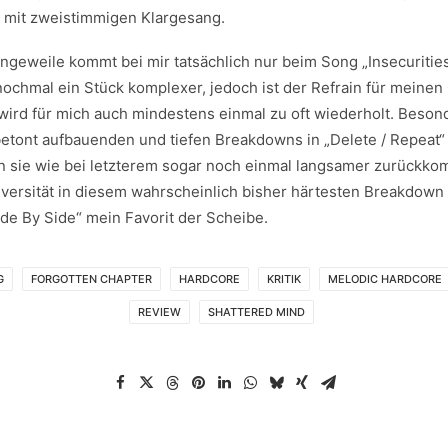
h mit zweistimmigen Klargesang.
ngeweile kommt bei mir tatsächlich nur beim Song „Insecurities
 nochmal ein Stück komplexer, jedoch ist der Refrain für mein
wird für mich auch mindestens einmal zu oft wiederholt. Beso
betont aufbauenden und tiefen Breakdowns in „Delete / Repeat“
n sie wie bei letzterem sogar noch einmal langsamer zurückk
iversität in diesem wahrscheinlich bisher härtesten Breakdown 
ide By Side“ mein Favorit der Scheibe.
G
FORGOTTEN CHAPTER
HARDCORE
KRITIK
MELODIC HARDCORE
REVIEW
SHATTERED MIND