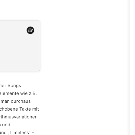
vier Songs
lelemente wie z.B.
t man durchaus
schobene Takte mit
thmusvariationen
n und
und „Timeless“ –