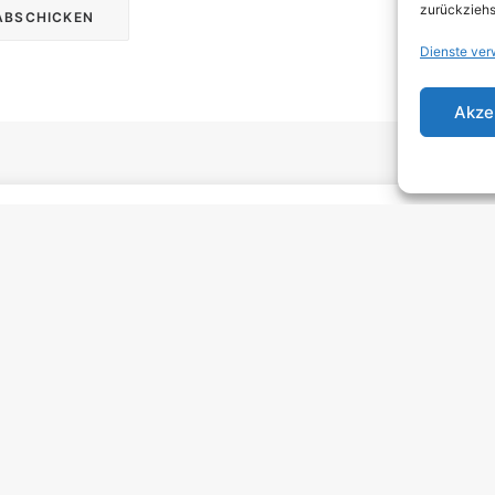
zurückziehs
Dienste ver
Akze
Rechtli
Impressum
Datenschut
Cookie-
Richtlinie
(EU)