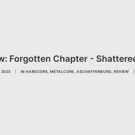
w: Forgotten Chapter - Shattere
L 2023
|
IN
HARDCORE
,
METALCORE
,
ASCHAFFENBURG
,
REVIEW
|