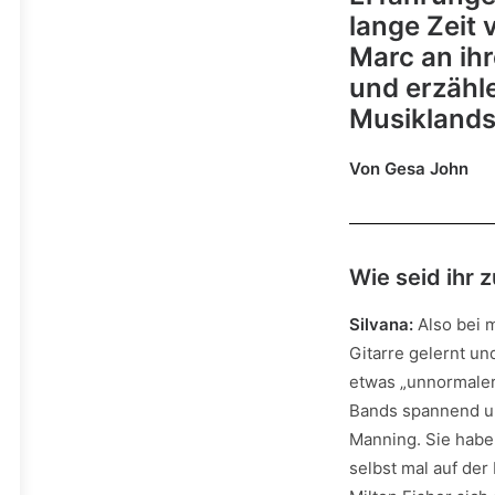
lange Zeit 
Marc an ihr
und erzähl
Musiklands
Von Gesa John
Wie seid ihr
Silvana:
Also bei m
Gitarre gelernt u
etwas „unnormaler
Bands spannend u
Manning. Sie habe
selbst mal auf de