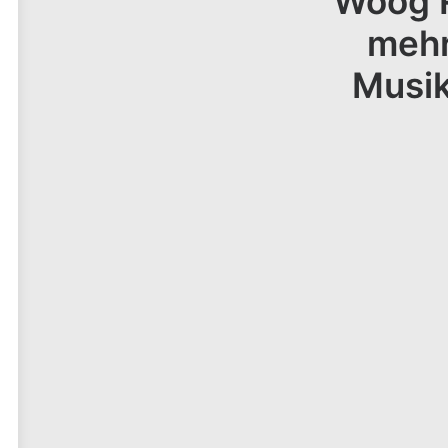
Woog R
mehr
Musik