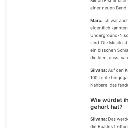
Milton Fisher sich 
einer neuen Band 
Marc:
Ich war auch
eigentlich kannten
Underground-Nisch
sind. Die Musik is
ein bisschen Schl
die Idee, dass man
Silvana:
Auf den Ko
100 Leute hingega
Nahbare, das fande
Wie würdet i
gehört hat?
Silvana:
Das werden
die Beatles treff