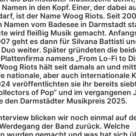
e Namen in den Kopf. Einer, der dabei a
 darf, ist der Name Woog Riots. Seit 200
n Namen vom Badesee in Darmstadt st
ute wird fleißig Musik gemacht. Anfang
007 geht es dann für Silvana Battisti u
 Duo weiter. Später gründeten die bei
 Plattenfirma namens „From Lo-Fi to Di
Woog Riots hält seit damals an und mitt
e nationale, aber auch internationale 
024 veröffentlichten sie ihr bereits sie
llectors of Pop“ und im vergangenen 
ie den Darmstädter Musikpreis 2025.
nterview blicken wir noch einmal auf d
 Werdegang der Band zurück. Welche
n wurden gemacht und was hat sich üb