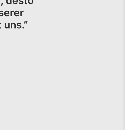
, desto
serer
 uns.”