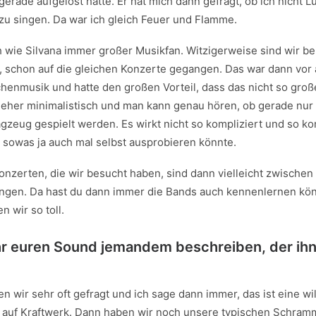
gerade aufgelöst hatte. Er hat mich dann gefragt, ob ich nicht Lu
zu singen. Da war ich gleich Feuer und Flamme.
 wie Silvana immer großer Musikfan. Witzigerweise sind wir be
, schon auf die gleichen Konzerte gegangen. Das war dann vor 
enmusik und hatte den großen Vorteil, dass das nicht so gro
t eher minimalistisch und man kann genau hören, ob gerade nur 
agzeug gespielt werden. Es wirkt nicht so kompliziert und so 
 sowas ja auch mal selbst ausprobieren könnte.
nzerten, die wir besucht haben, sind dann vielleicht zwischen
ngen. Da hast du dann immer die Bands auch kennenlernen kö
n wir so toll.
hr euren Sound jemandem beschreiben, der ihn
 wir sehr oft gefragt und ich sage dann immer, das ist eine w
en auf Kraftwerk. Dann haben wir noch unsere typischen Schramm