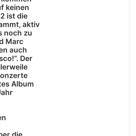
uf keinen
2 ist die
ammt, aktiv
s noch zu
nd Marc
den auch
sco!“. Der
lerweile
Konzerte
btes Album
Jahr
en
er die