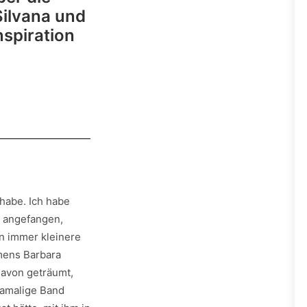
Silvana und
nspiration
habe. Ich habe
h angefangen,
n immer kleinere
mens Barbara
davon geträumt,
damalige Band