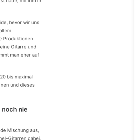
st hätte, mit ihm in
ide, bevor wir uns
allem
ße Produktionen
eine Gitarre und
kommt man eher auf
 20 bis maximal
nnen und dieses
 noch nie
ilde Mischung aus,
el-Gitarren dabei,