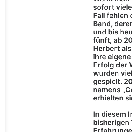
sofort viel
Fall fehlen
Band, dere
und bis he
fünft, ab 2
Herbert als
ihre eigene
Erfolg der 
wurden viel
gespielt. 2
namens „Co
erhielten s
In diesem I
bisherigen
Erfahrunge