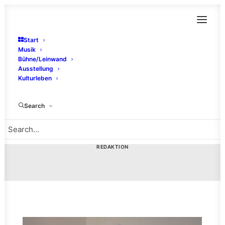
Start
Musik
Bühne/Leinwand
Ausstellung
Wo Glühwein auf
Kulturleben
Second-Hand trifft –
Search
Ein Abend im Zucker
28. JANUAR 2026
|
IN
REPORTAGE
,
KULTURLEBEN
|
BY
REDAKTION